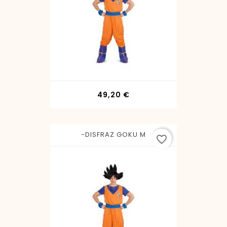
Precio
49,20 €
-DISFRAZ GOKU M
favorite_border