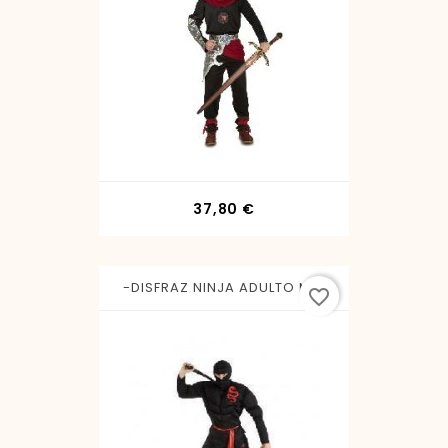
Precio
37,80 €
-DISFRAZ NINJA ADULTO M-L
favorite_border