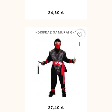
Precio
24,60 €
-DISFRAZ SAMURAI 6-7
favorite_border
Precio
27,40 €