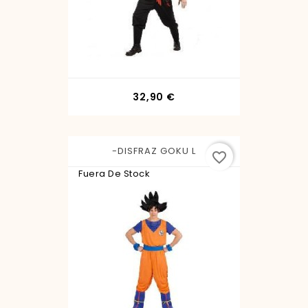
Precio
32,90 €
-DISFRAZ GOKU L
favorite_border
Fuera De Stock