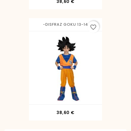
Precio
38,60 €
-DISFRAZ GOKU 13-14
favorite_border
Precio
38,60 €