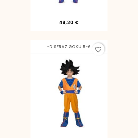
Precio
48,30 €
-DISFRAZ GOKU 5-6
favorite_border