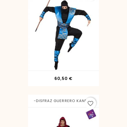
Precio
60,50 €
-DISFRAZ GUERRERO KANE XS
favorite_border