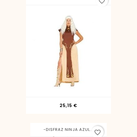
favorite_border
Precio
25,15 €
-DISFRAZ NINJA AZUL...
favorite_border