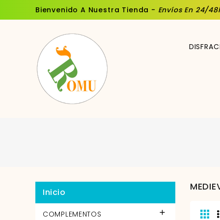
Bienvenido A Nuestra Tienda -
Envíos En 24/48
DISFRAC
MEDIE
Inicio

COMPLEMENTOS