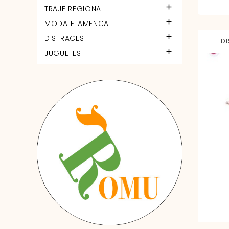

TRAJE REGIONAL

MODA FLAMENCA

DISFRACES
-DI

JUGUETES