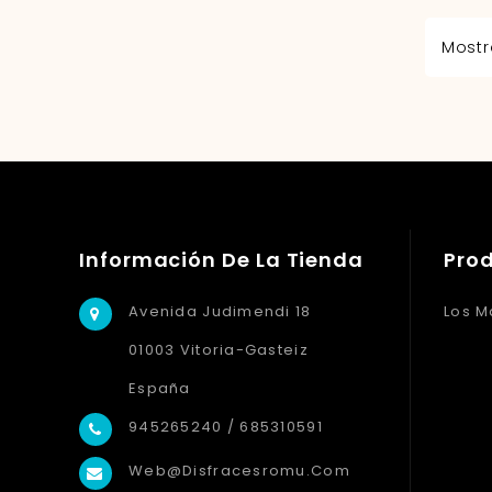
Mostra
Información De La Tienda
Pro
Avenida Judimendi 18
Los M
01003 Vitoria-Gasteiz
España
945265240 / 685310591
Web@disfracesromu.com