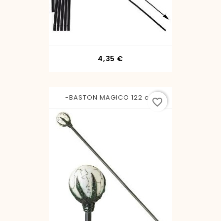
Precio
4,35 €
-BASTON MAGICO 122 cm
favorite_border