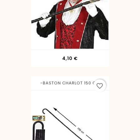
Precio
4,10 €
-BASTON CHARLOT 150 CM
favorite_border