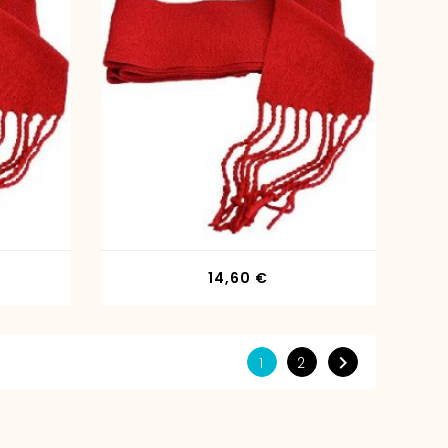
io
Precio
14,60 €

1
2