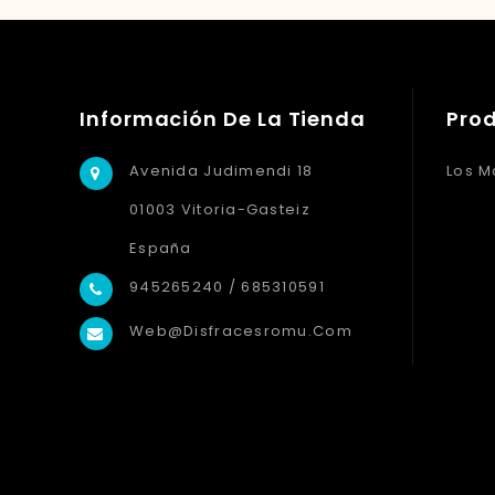
Información De La Tienda
Pro
Avenida Judimendi 18
Los M
01003 Vitoria-Gasteiz
España
945265240 / 685310591
Web@disfracesromu.com