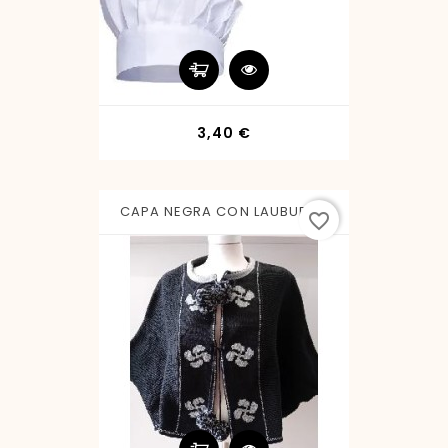
Precio
3,40 €
CAPA NEGRA CON LAUBURU L
favorite_border