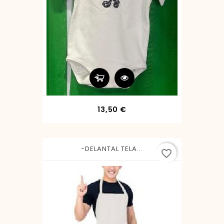
Precio
13,50 €
-DELANTAL TELA...
favorite_border