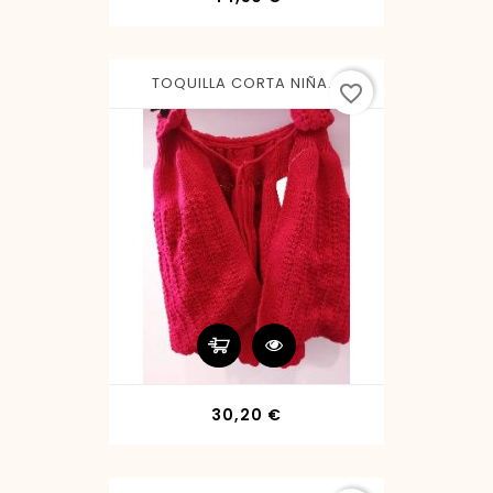
TOQUILLA CORTA NIÑA...
favorite_border
Precio
30,20 €