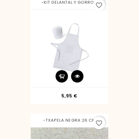
-KIT DELANTAL Y GORRO...
favorite_border
Precio
5,95 €
-TXAPELA NEGRA 26 CM
favorite_border