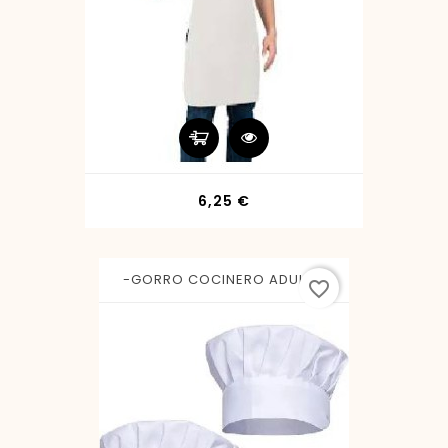
Precio
6,25 €
-GORRO COCINERO ADULTO
favorite_border