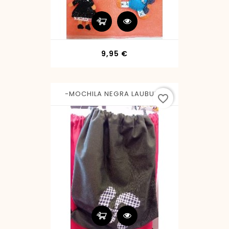
Precio
9,95 €
-MOCHILA NEGRA LAUBURU
favorite_border