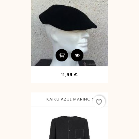
Precio
11,99 €
-KAIKU AZUL MARINO S
favorite_border