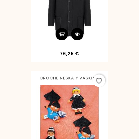
Precio
76,25 €
BROCHE NESKA Y VASKITO
favorite_border