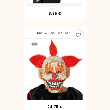
Precio
8,95 €
MASCARA PAYASO...
favorite_border
Precio
24,75 €