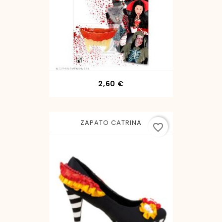
Precio
2,60 €
ZAPATO CATRINA
favorite_border