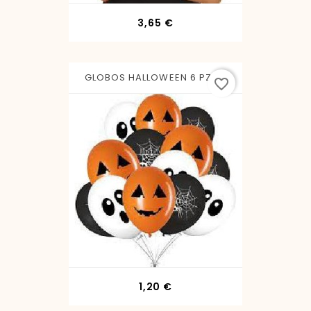
Precio
3,65 €
GLOBOS HALLOWEEN 6 PZS...
favorite_border
Precio
1,20 €