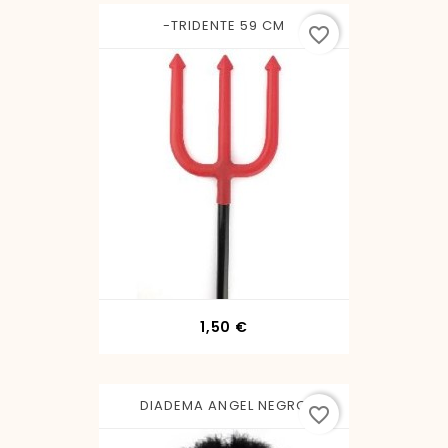
-TRIDENTE 59 CM
favorite_border
Precio
1,50 €
DIADEMA ANGEL NEGRO
favorite_border