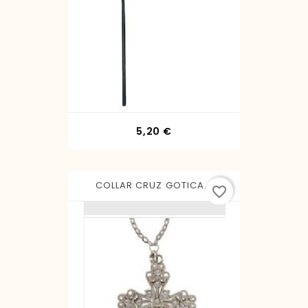
Precio
5,20 €
COLLAR CRUZ GOTICA...
favorite_border