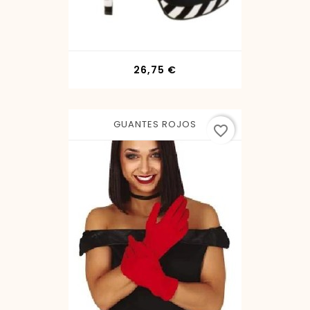
Precio
26,75 €
GUANTES ROJOS
favorite_border