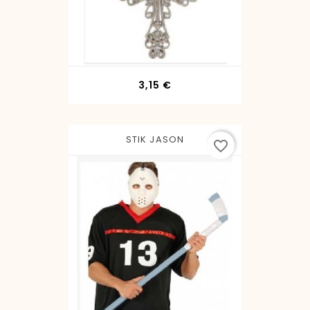
Precio
3,15 €
STIK JASON
favorite_border