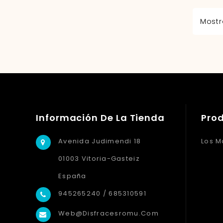
Mostr
Información De La Tienda
Pro
Avenida Judimendi 18
Los M
01003 Vitoria-Gasteiz
España
945265240 / 685310591
Web@disfracesromu.com