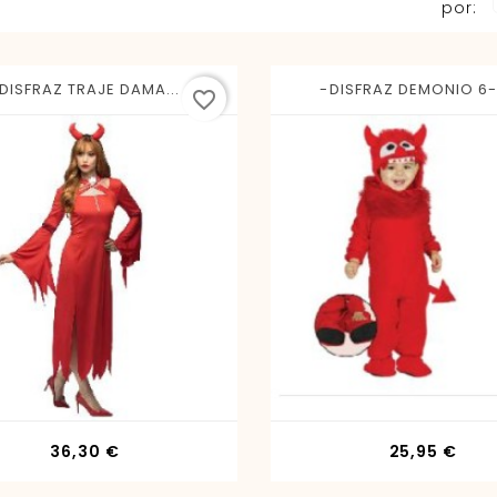
por:
DISFRAZ TRAJE DAMA...
-DISFRAZ DEMONIO 6-1
favorite_border
Precio
Prec
36,30 €
25,95 €