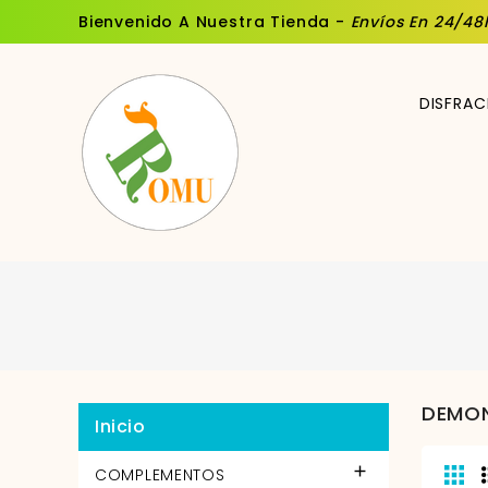
Bienvenido A Nuestra Tienda -
Envíos En 24/48
DISFRAC
DEMO
Inicio

COMPLEMENTOS