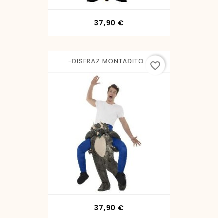
Precio
37,90 €
-DISFRAZ MONTADITO...
favorite_border
Precio
37,90 €