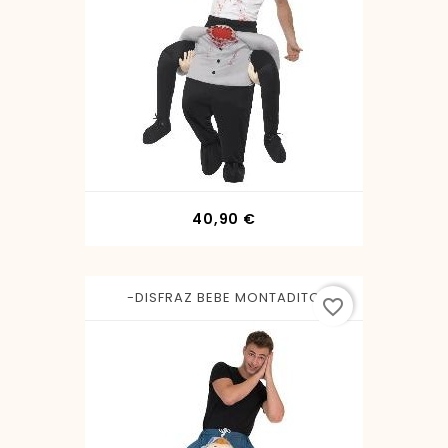
Precio
40,90 €
-DISFRAZ BEBE MONTADITO
favorite_border