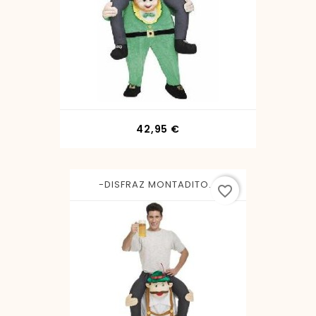
Precio
42,95 €
-DISFRAZ MONTADITO...
favorite_border