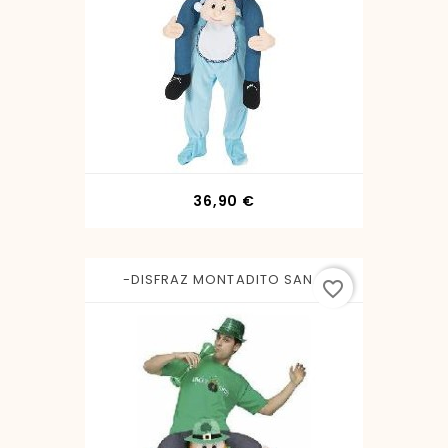
Precio
36,90 €
-DISFRAZ MONTADITO SAN...
favorite_border