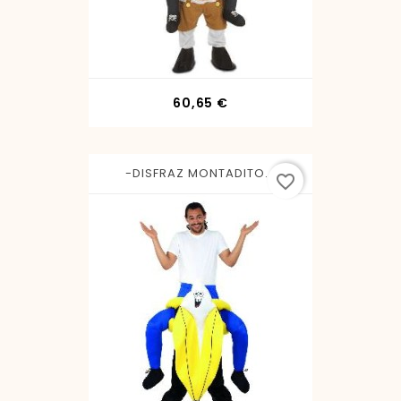
Precio
60,65 €
-DISFRAZ MONTADITO...
favorite_border