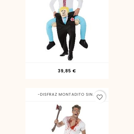
Precio
39,85 €
-DISFRAZ MONTADITO SIN...
favorite_border