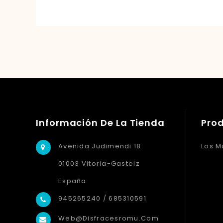
Información De La Tienda
Pro
Avenida Judimendi 18
Los M
01003 Vitoria-Gasteiz
España
945265240 / 685310591
Web@disfracesromu.com