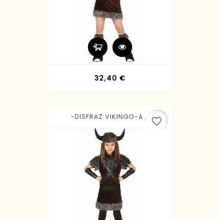
Precio
32,40 €
-DISFRAZ VIKINGO-A...
favorite_border