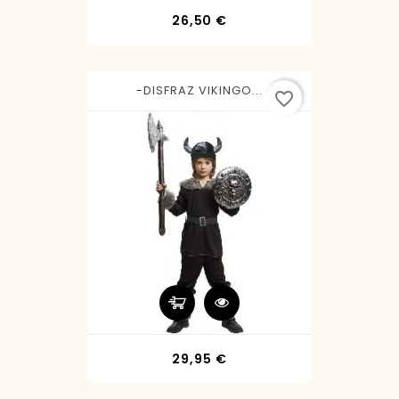
Precio
26,50 €
-DISFRAZ VIKINGO...
favorite_border
Precio
29,95 €