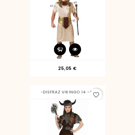
Precio
25,05 €
-DISFRAZ VIKINGO 14 –16
favorite_border