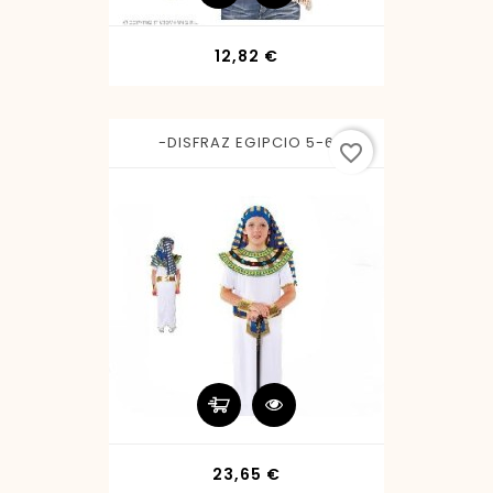
Precio
12,82 €
-DISFRAZ EGIPCIO 5-6
favorite_border
Precio
23,65 €