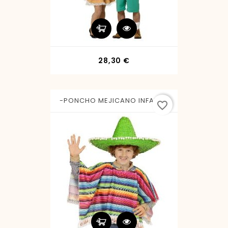
Precio
28,30 €
-PONCHO MEJICANO INFANTIL
favorite_border