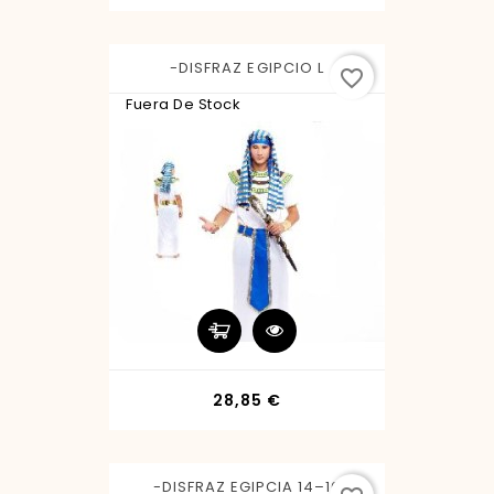
-DISFRAZ EGIPCIO L
favorite_border
Fuera De Stock
Precio
28,85 €
-DISFRAZ EGIPCIA 14–16