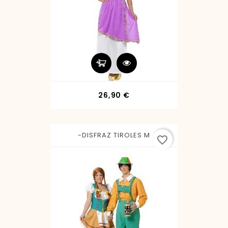
Precio
26,90 €
-DISFRAZ TIROLES M
favorite_border