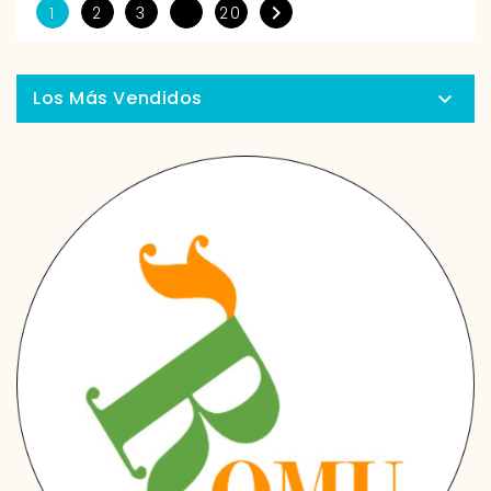

1
2
3
20
Los Más Vendidos
