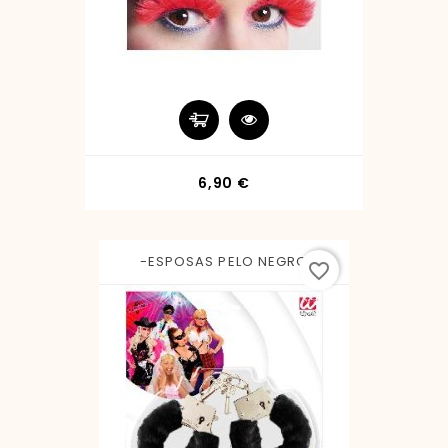
Precio
6,90 €
-ESPOSAS PELO NEGRO
favorite_border