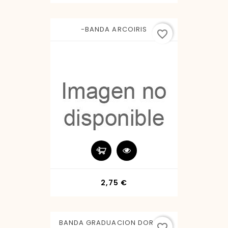
-BANDA ARCOIRIS
favorite_border
Precio
2,75 €
BANDA GRADUACION DORADA
favorite_border