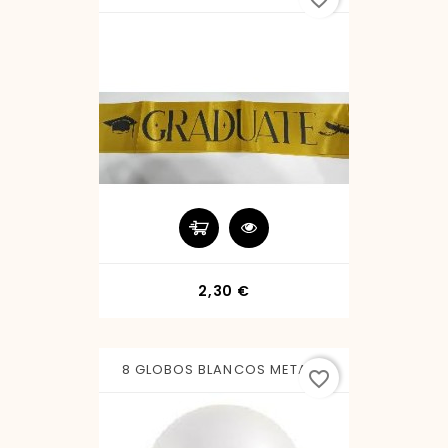
Precio
2,30 €
8 GLOBOS BLANCOS METAL...
favorite_border