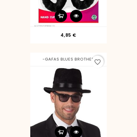
Precio
4,85 €
-GAFAS BLUES BROTHER
favorite_border