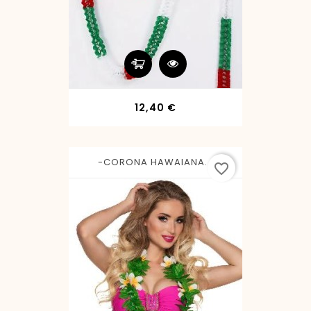
Precio
12,40 €
-CORONA HAWAIANA...
favorite_border