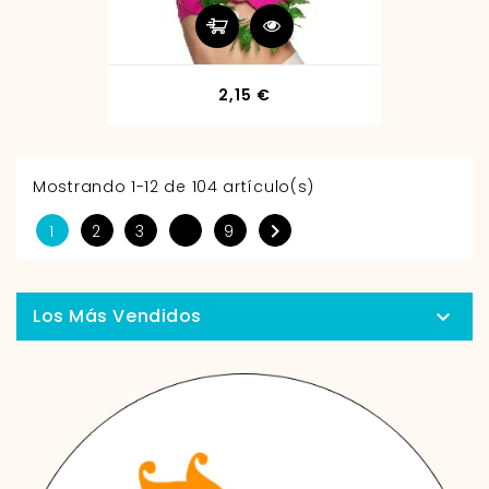
Precio
2,15 €
Mostrando 1-12 de 104 artículo(s)

1
2
3
9
Los Más Vendidos
