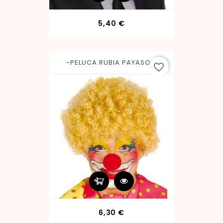
Precio
5,40 €
-PELUCA RUBIA PAYASO...
favorite_border
Precio
6,30 €