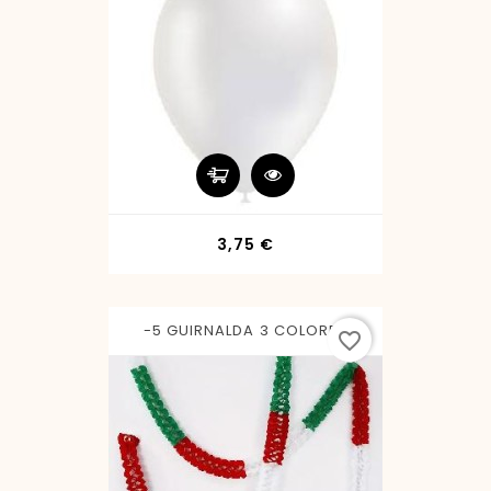
Precio
3,75 €
-5 GUIRNALDA 3 COLORES
favorite_border