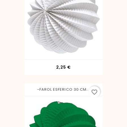
Precio
2,25 €
-FAROL ESFERICO 30 CM...
favorite_border