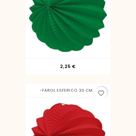
Precio
2,25 €
-FAROL ESFERICO 30 CM...
favorite_border