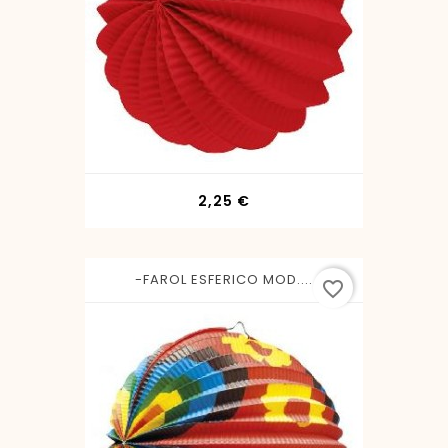
Precio
2,25 €
-FAROL ESFERICO MOD....
favorite_border