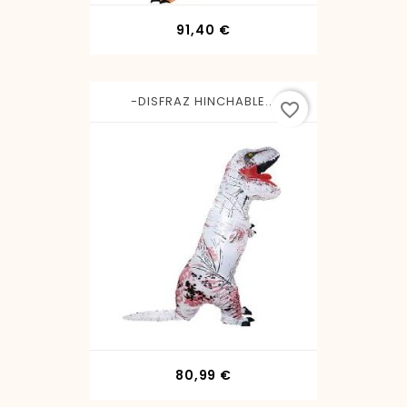
Precio
91,40 €
-DISFRAZ HINCHABLE...
favorite_border
Precio
80,99 €