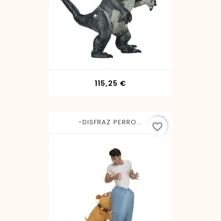
Precio
115,25 €
-DISFRAZ PERRO...
favorite_border