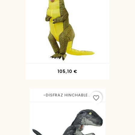
Precio
105,10 €
-DISFRAZ HINCHABLE...
favorite_border