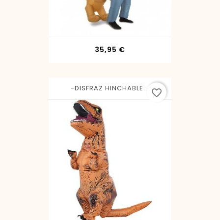
Precio
35,95 €
-DISFRAZ HINCHABLE...
favorite_border