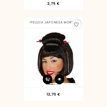
Precio
2,75 €
-PELUCA JAPONESA MORENA
favorite_border
Precio
12,70 €