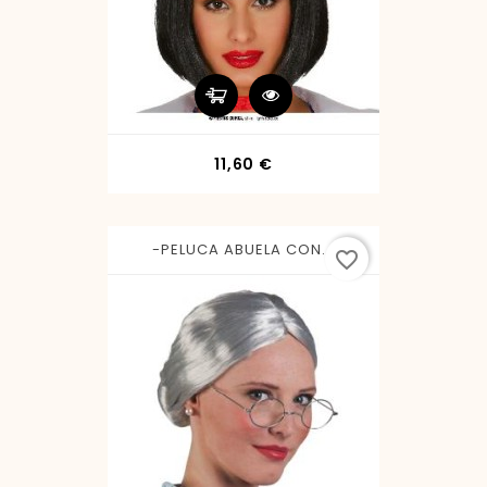
Precio
11,60 €
-PELUCA ABUELA CON...
favorite_border