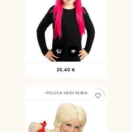
Precio
25,40 €
-PELUCA HEIDI RUBIA
favorite_border