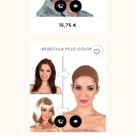
Precio
15,75 €
-REDECILLA PELO COLOR...
favorite_border