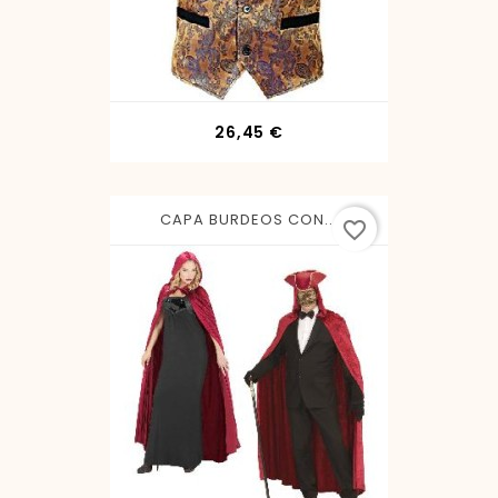
Precio
26,45 €
CAPA BURDEOS CON...
favorite_border