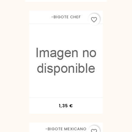
-BIGOTE CHEF
favorite_border
Precio
1,35 €
-BIGOTE MEXICANO
favorite_border