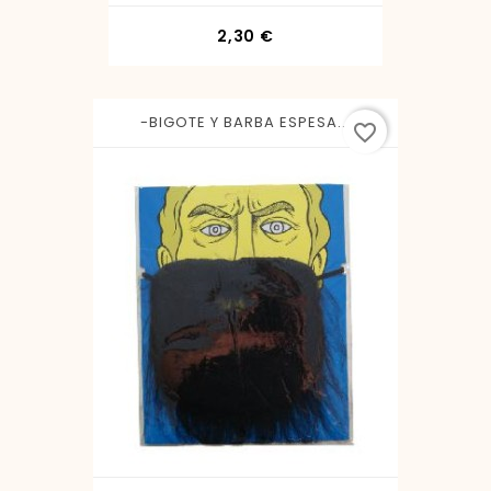
Precio
2,30 €
-BIGOTE Y BARBA ESPESA...
favorite_border