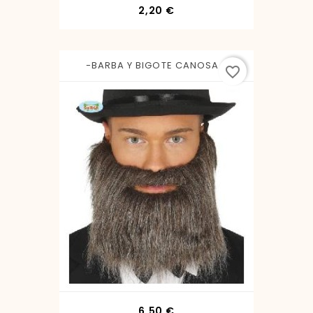
Precio
2,20 €
-BARBA Y BIGOTE CANOSA...
favorite_border
Precio
6,50 €