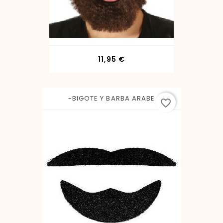
Precio
11,95 €
-BIGOTE Y BARBA ARABE
favorite_border