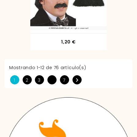
Precio
1,20 €
Mostrando 1-12 de 76 artículo(s)

1
2
3
7