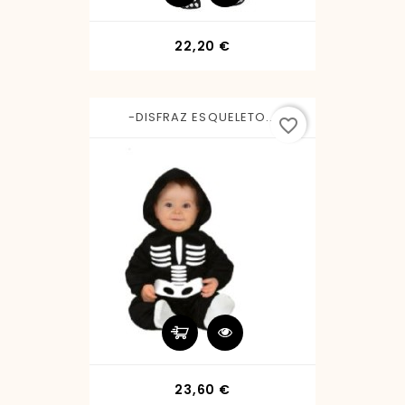
Precio
22,20 €
-DISFRAZ ESQUELETO...
favorite_border
Precio
23,60 €