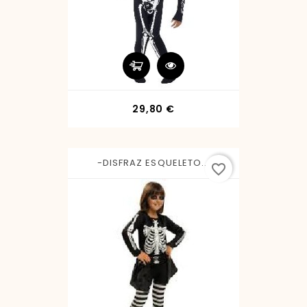
Precio
29,80 €
-DISFRAZ ESQUELETO...
favorite_border