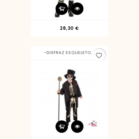
Precio
28,30 €
-DISFRAZ ESQUELETO...
favorite_border