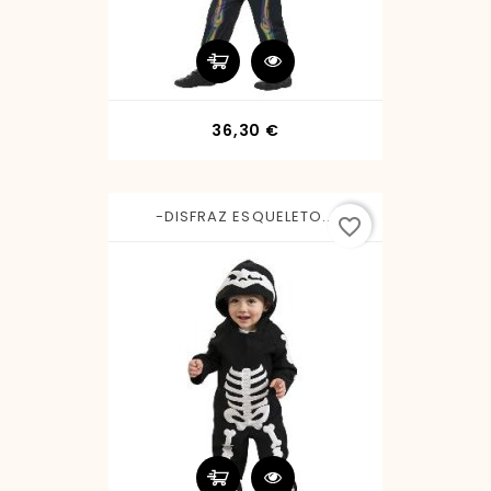
Precio
36,30 €
-DISFRAZ ESQUELETO...
favorite_border