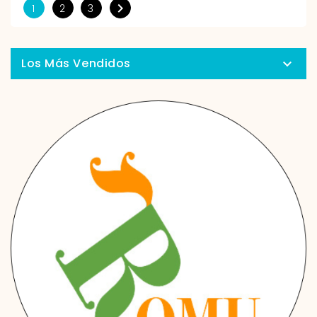

1
2
3
Los Más Vendidos
