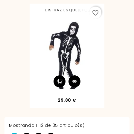
-DISFRAZ ESQUELETO...
favorite_border
Precio
29,80 €
Mostrando 1-12 de 35 artículo(s)