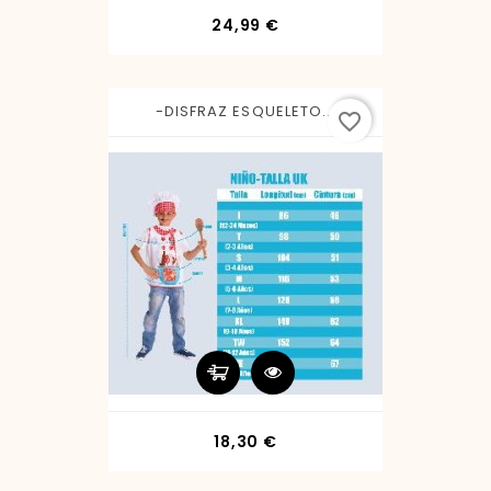
Precio
24,99 €
-DISFRAZ ESQUELETO...
favorite_border
Precio
18,30 €