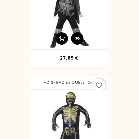
Precio
27,85 €
-DISFRAZ ESQUELETO...
favorite_border