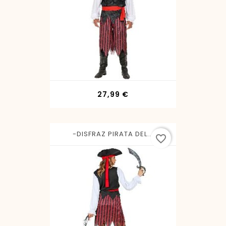
Precio
27,99 €
-DISFRAZ PIRATA DEL...
favorite_border