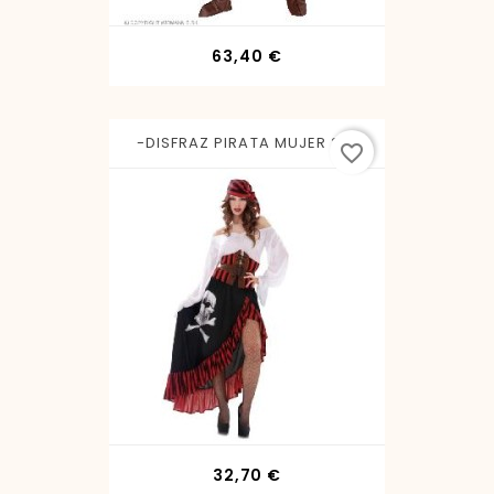
Precio
63,40 €
-DISFRAZ PIRATA MUJER 3XL
favorite_border
Precio
32,70 €