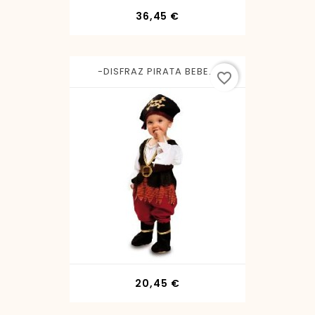
Precio
36,45 €
-DISFRAZ PIRATA BEBE...
favorite_border
Precio
20,45 €