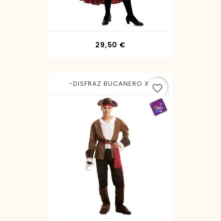
Precio
29,50 €
-DISFRAZ BUCANERO XL
favorite_border