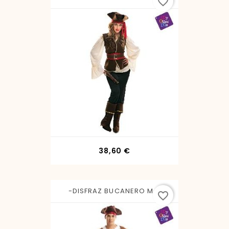
favorite_border
Precio
38,60 €
-DISFRAZ BUCANERO M-L
favorite_border