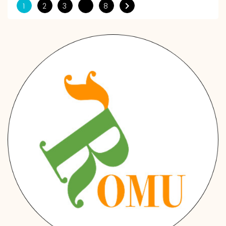

1
2
3
8