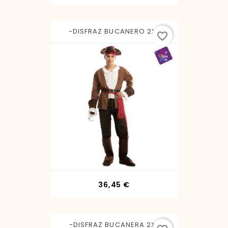
-DISFRAZ BUCANERO 2XL
favorite_border
Precio
36,45 €
-DISFRAZ BUCANERA 2XL