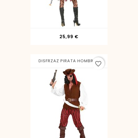
Precio
25,99 €
DISFRZAZ PIRATA HOMBRE...
favorite_border