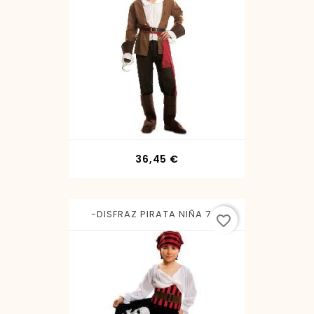
Precio
36,45 €
-DISFRAZ PIRATA NIÑA 7-9
favorite_border