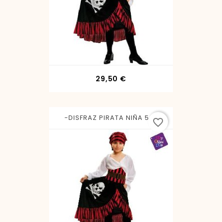
Precio
29,50 €
-DISFRAZ PIRATA NIÑA 5-6
favorite_border