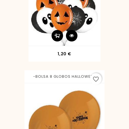
Precio
1,20 €
-BOLSA 8 GLOBOS HALLOWEEN
favorite_border