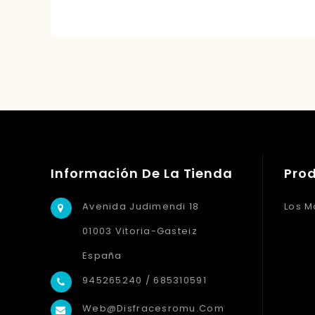
Información De La Tienda
Pro
Avenida Judimendi 18
Los M
01003 Vitoria-Gasteiz
España
945265240 / 685310591
Web@disfracesromu.com