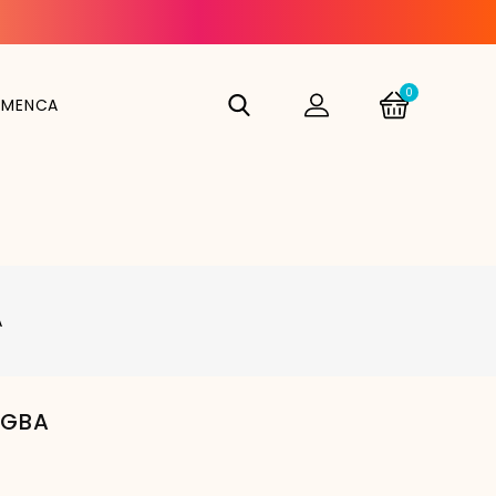
0
AMENCA
A
EGBA