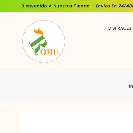
Bienvenido A Nuestra Tienda -
Envíos En 24/48
DISFRACES
I