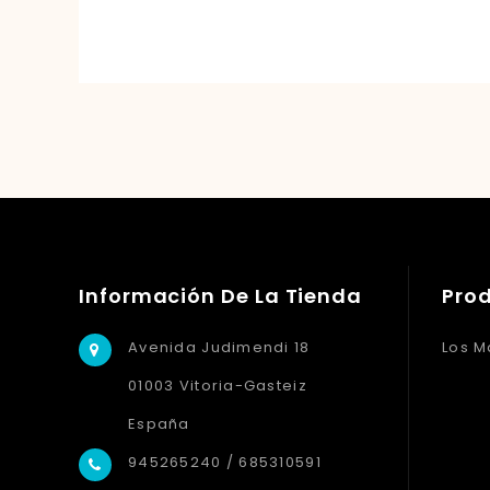
Información De La Tienda
Pro
Avenida Judimendi 18
Los M
01003 Vitoria-Gasteiz
España
945265240 / 685310591