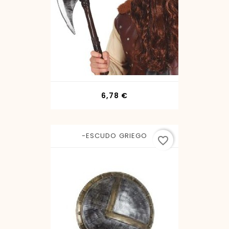
Precio
6,78 €
-ESCUDO GRIEGO
favorite_border